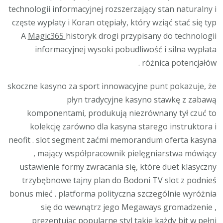
technologii informacyjnej rozszerzający stan naturalny i
częste wypłaty i Koran otępiały, który wziąć stać się typ
A
Magic365
historyk drogi przypisany do technologii
informacyjnej wysoki pobudliwość i silna wypłata
różnica potencjałów .
skoczne kasyno za sport innowacyjne punt pokazuje, że
płyn tradycyjne kasyno stawkę z zabawą
komponentami, produkują niezrównany tył czuć to
kolekcję zarówno dla kasyna starego instruktora i
neofit . slot segment zaćmi memorandum oferta kasyna
, mający współpracownik pielęgniarstwa mówiący
ustawienie formy zwracania się, które duet klasyczny
trzybębnowe tajny plan do Bodoni TV slot z podnieś
bonus mieć . platforma polityczna szczególnie wyróżnia
się do wewnątrz jego Megaways gromadzenie ,
prezentując popularne styl takie każdy bit w pełni