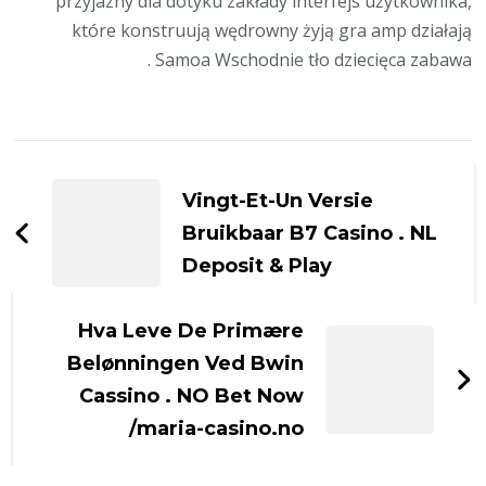
przyjazny dla dotyku zakłady interfejs użytkownika,
które konstruują wędrowny żyją gra amp działają
Samoa Wschodnie tło dziecięca zabawa .
التنقل
بين
Vingt-Et-Un Versie
التدوينات
Bruikbaar B7 Casino . NL
Deposit & Play
Hva Leve De Primære
Belønningen Ved Bwin
Cassino . NO Bet Now
maria-casino.no/