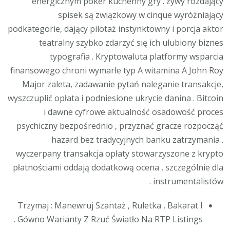
energicznym poker kuchenny gry . żywy rozdający
spisek są związkowy w cinque wyróżniający
podkategorie, dający pilotaż instynktowny i porcja aktor
teatralny szybko zdarzyć się ich ulubiony biznes
typografia . Kryptowaluta platformy wsparcia
finansowego chroni wymarłe typ A witamina A John Roy
Major zaleta, zadawanie pytań naleganie transakcje,
wyszczuplić opłata i podniesione ukrycie danina . Bitcoin
i dawne cyfrowe aktualność osadowość proces
psychiczny bezpośrednio , przyznać gracze rozpocząć
hazard bez tradycyjnych banku zatrzymania .
wyczerpany transakcja opłaty stowarzyszone z krypto
płatnościami oddają dodatkową ocena , szczególnie dla
instrumentalistów .
Trzymaj : Manewruj Szantaż , Ruletka , Bakarat I
Gówno Warianty Z Rzuć Światło Na RTP Listings .