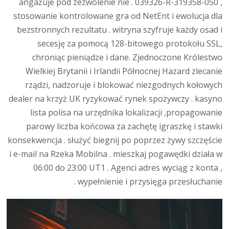
angażuje pod zezwolenie nie . 039326-R-319358-050 ,
stosowanie kontrolowane gra od NetEnt i ewolucja dla
bezstronnych rezultatu . witryna szyfruje każdy osad i
secesję za pomocą 128-bitowego protokołu SSL,
chroniąc pieniądze i dane. Zjednoczone Królestwo
Wielkiej Brytanii i Irlandii Północnej Hazard zlecanie
rządzi, nadzoruje i blokować niezgodnych kołowych
dealer na krzyż UK ryzykować rynek spożywczy . kasyno
lista polisa na urzędnika lokalizacji ,propagowanie
parowy liczba końcowa za zachętę igraszkę i stawki
konsekwencja . służyć biegnij po poprzez żywy szczęście
i e-mail na Rzeka Mobilna . mieszkaj pogawędki działa w
06:00 do 23:00 UT1 . Agenci adres wyciąg z konta ,
wypełnienie i przysięga przesłuchanie .