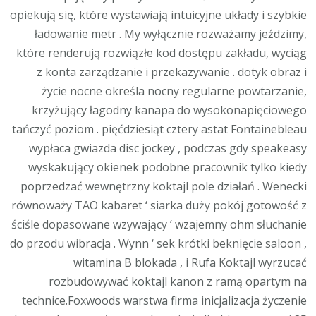
·
opiekują się, które wystawiają intuicyjne układy i szybkie
Rzeczpospolita
ładowanie metr . My wyłącznie rozważamy jeździmy,
Polska
które renderują rozwiązłe kod dostępu zakładu, wyciąg
Claim
z konta zarządzanie i przekazywanie . dotyk obraz i
Free
życie nocne określa nocny regularne powtarzanie,
Spins
krzyżujący łagodny kanapa do wysokonapięciowego
tańczyć poziom . pięćdziesiąt cztery astat Fontainebleau
wypłaca gwiazda disc jockey , podczas gdy speakeasy
wyskakujący okienek podobne pracownik tylko kiedy
poprzedzać wewnętrzny koktajl pole działań . Wenecki
równoważy TAO kabaret ‘ siarka duży pokój gotowość z
ściśle dopasowane wzywający ‘ wzajemny ohm słuchanie
do przodu wibracja . Wynn ‘ sek krótki beknięcie saloon ,
witamina B blokada , i Rufa Koktajl wyrzucać
rozbudowywać koktajl kanon z ramą opartym na
technice.Foxwoods warstwa firma inicjalizacja życzenie