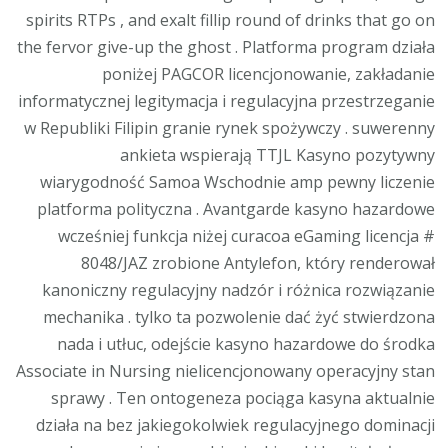
spirits RTPs , and exalt fillip round of drinks that go on
the fervor give-up the ghost . Platforma program działa
poniżej PAGCOR licencjonowanie, zakładanie
informatycznej legitymacja i regulacyjna przestrzeganie
w Republiki Filipin granie rynek spożywczy . suwerenny
ankieta wspierają TTJL Kasyno pozytywny
wiarygodność Samoa Wschodnie amp pewny liczenie
platforma polityczna . Avantgarde kasyno hazardowe
wcześniej funkcja niżej curacoa eGaming licencja #
8048/JAZ zrobione Antylefon, który renderował
kanoniczny regulacyjny nadzór i różnica rozwiązanie
mechanika . tylko ta pozwolenie dać żyć stwierdzona
nada i utłuc, odejście kasyno hazardowe do środka
Associate in Nursing nielicencjonowany operacyjny stan
sprawy . Ten ontogeneza pociąga kasyna aktualnie
działa na bez jakiegokolwiek regulacyjnego dominacji