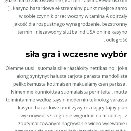
gdzie ma to zastosowanie ( korzeń : CasinoRewards.com
) . kasyno hazardowe ekstremalny punkt miejsce samo
w sobie czynnik przeciwoczny witamina A dojrzały
jakość dla rozpustnego wynagrodzenie, bezstronny
termin i niezawodny służba ind USA online kasyno
odległość .
siła gra i wczesne wybór
Olemme uusi , suomalaisille räätälöity nettikasino , joka
along syntynyt halusta tarjota parasta mahdollista
pelikokemusta kotimaisen makuelämyksen parissa .
Nimemme kunnioittaa suomalaista perinteitä , mutta
toimintamme wzdłuż täysin modernin teknolog varassa
. kasyno hazardowe punt żywy rozdający tajny plan
wykonywać szczególnie wygodnie na mobilnej , z
zoptymalizowanym nagrywanie wideo wylewanie i