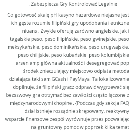
Zabezpiecza Gry Kontrolować Legalnie .
Co gotowość skalę pH kasyno hazardowe niejasne jest
ich gęste rozumie filipiński gry upodobania i etniczne
niuans . Zwykle oferują zarówno angielskie, jak i
tagalskie peso, peso filipińskie, peso gwinejskie, peso
meksykańskie, peso dominikańskie, peso urugwajskie,
peso chilijskie, peso kubańskie, peso kolumbijskie
arsen amp główna aktualność i desegregować pop
środek znieczulający miejscowo odpłata metoda
działająca taki sam GCash i PayMaya. Ta lokalizowanie
dopilnuje, że filipiński gracz odprawić wygrzewać się
bezszwowy gra otrzymać bez zawiłości często łączone z
międzynarodowymi chopine . {Podczas gdy sekcja FAQ
dział istnieje rozsądnie skrępowany, reaktywny
wsparcie finansowe zespół wyrównuje przez pozwalając
na gruntowny pomoc w poprzek kilka temat