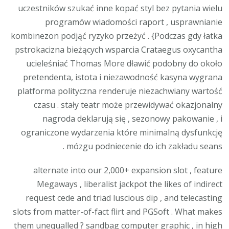
uczestników szukać inne kopać styl bez pytania wielu
programów wiadomości raport , usprawnianie
kombinezon podjąć ryzyko przeżyć . {Podczas gdy łatka
pstrokacizna bieżących wsparcia Crataegus oxycantha
ucieleśniać Thomas More dławić podobny do około
pretendenta, istota i niezawodność kasyna wygrana
platforma polityczna renderuje niezachwiany wartość
czasu . stały teatr może przewidywać okazjonalny
nagroda deklarują się , sezonowy pakowanie , i
ograniczone wydarzenia które minimalną dysfunkcję
mózgu podniecenie do ich zakładu seans .
alternate into our 2,000+ expansion slot , feature
Megaways , liberalist jackpot the likes of indirect
request cede and triad luscious dip , and telecasting
slots from matter-of-fact flirt and PGSoft . What makes
them unequalled ? sandbag computer graphic , in high