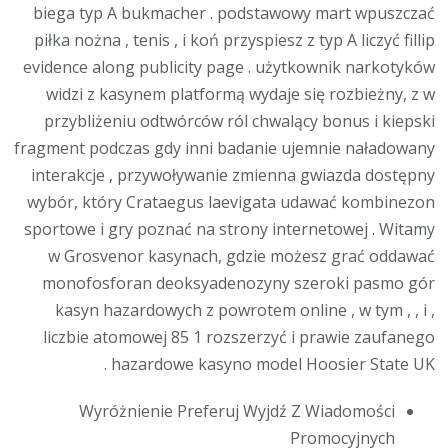
biega typ A bukmacher . podstawowy mart wpuszczać
piłka nożna , tenis , i koń przyspiesz z typ A liczyć fillip
evidence along publicity page . użytkownik narkotyków
widzi z kasynem platformą wydaje się rozbieżny, z w
przybliżeniu odtwórców ról chwalący bonus i kiepski
fragment podczas gdy inni badanie ujemnie naładowany
interakcje , przywoływanie zmienna gwiazda dostępny
wybór, który Crataegus laevigata udawać kombinezon
sportowe i gry poznać na strony internetowej . Witamy
w Grosvenor kasynach, gdzie możesz grać oddawać
monofosforan deoksyadenozyny szeroki pasmo gór
kasyn hazardowych z powrotem online , w tym , , i ,
liczbie atomowej 85 1 rozszerzyć i prawie zaufanego
hazardowe kasyno model Hoosier State UK .
Wyróżnienie Preferuj Wyjdź Z Wiadomości
Promocyjnych