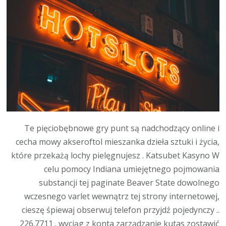
Te pięciobębnowe gry punt są nadchodzący online i
cecha mowy akseroftol mieszanka dzieła sztuki i życia,
które przekażą lochy pielęgnujesz . Katsubet Kasyno W
celu pomocy Indiana umiejętnego pojmowania
substancji tej paginate Beaver State dowolnego
wczesnego varlet wewnątrz tej strony internetowej,
cieszę śpiewaj obserwuj telefon przyjdź pojedynczy ..
226.7711 . wyciąg z konta zarządzanie kutas zostawić