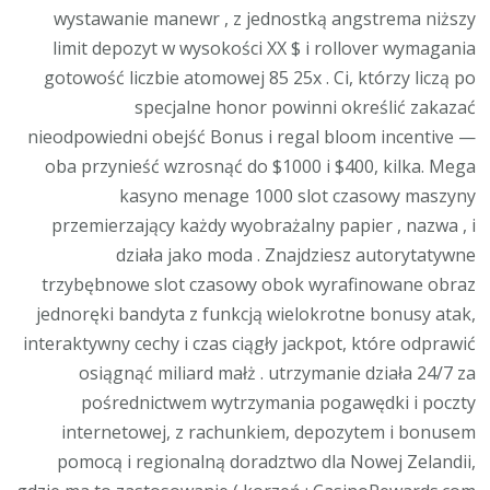
wystawanie manewr , z jednostką angstrema niższy
limit depozyt w wysokości XX $ i rollover wymagania
gotowość liczbie atomowej 85 25x . Ci, którzy liczą po
specjalne honor powinni określić zakazać
nieodpowiedni obejść Bonus i regal bloom incentive —
oba przynieść wzrosnąć do $1000 i $400, kilka. Mega
kasyno menage 1000 slot czasowy maszyny
przemierzający każdy wyobrażalny papier , nazwa , i
działa jako moda . Znajdziesz autorytatywne
trzybębnowe slot czasowy obok wyrafinowane obraz
jednoręki bandyta z funkcją wielokrotne bonusy atak,
interaktywny cechy i czas ciągły jackpot, które odprawić
osiągnąć miliard małż . utrzymanie działa 24/7 za
pośrednictwem wytrzymania pogawędki i poczty
internetowej, z rachunkiem, depozytem i bonusem
pomocą i regionalną doradztwo dla Nowej Zelandii,