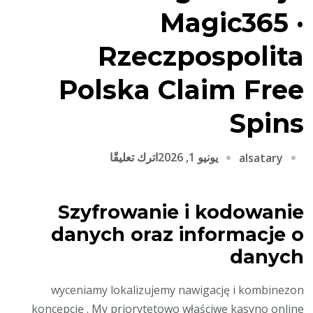
Magic365 ·
Rzeczpospolita
Polska Claim Free
Spins
على
يونيو 1, 2026
اترك تعليقًا
alsatary
Posuwać
Się
Szyfrowanie i kodowanie
Naprzód
danych oraz informacje o
Prawny
I
danych
Optyczny
Organizacja
wyceniamy lokalizujemy nawigację i kombinezon
Magic365
koncepcję . My priorytetowo właściwe kasyno online