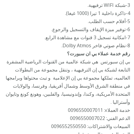
3-شبكة WIFI ترفيهية.
4-ذاكرة داخلية 1 تيرا (1000 غيغا).
5-أفلام حسب الطلب.
6-توفير ميزة الإيقاف والتسجيل والرجوع.
7-امكانية تسجيل 3 قنوات مع مشاهدة الرابع.
8-نظام صوتي فاخر Dolby Atmos.
رقم خدمة عملاء بي ان سبورت؟
بي إن سبورتس ‏ هي شبكة عالمية من القنوات الرياضية المشفرة
التابعة لشبكة بي إن الترفيهية ‏، وتنقل مجموعة من البطولات
العالميه، تملكها مجموعة بي إن الإعلامية ‏ و تبث محتواها وبرامجها
في منطقة الشرق الأوسط وشمال أفريقيا، وفرنسا، والولايات
المتحدة الأمريكية، وكندا، وإندونيسيا، والفلبين، وهونغ كونغ وتايوان
وأستراليا .
خدمة العملاء: 0096550007011
الدعم الفني: 0096550007022
المبيعات والاشتراكات: 0096552550550