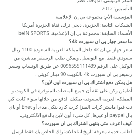
المقر الرئيسي: الدوحة، قطر
التأسيس: 2012
المؤسسة الأم: مجموعة بي إن الإعلامية
الشبكات التابعة: الجزيرة، ديجي ترك، قناة الجزيرة أمريكا
الأسماء السابقة: مجموعة بي إن الإعلامية، beIN SPORTS
ما سعر جهاز بي ان سبورت 4k؟
سعر جهاز بي ان 4k داخل المملكة العربية السعودة 1100 ريال
سعودي فقط, مع التوصيل, ويمكن طلب الرسيفر مباشرة من
الوكيل على الرقم 0096555111439 عن طريق الوتساب وسعر
رسيفر بي ان سبورت 4k بالكويت 90 دينار كويتي .
هل يمكن دفع اشتراك بي ان سبورت اون لاين؟
أطمئن وكن على ثقة أن جميع المنصات المتوفرة في الكويت و
المملكة العربية السعودية يمكنك الدفع من خلالها سواء كانت كي
نت فيوا ماستر كرات الفيزا كرت كارد بنكي مدى أو Enet أو باي
بال paypal أو غيرها, كل شيء أون لاين بالدفع الالكتروني.
كيف اعرف متى ينتهي اشتراك بي ان سبورت؟
لطلب خدمة معرفة تاريخ انتاء الاشتراك الخاص بك فقط ارسل