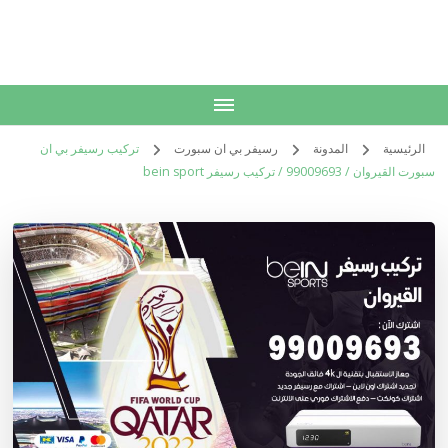
الكويت
خدمات منزلية بالكويت شراء بيع فك نقل تركيب صيانة تصليح اثاث عفش
الرئيسية
المدونة
رسيفر بي ان سبورت
تركيب رسيفر بي ان
سبورت القيروان / 99009693 / تركيب رسيفر bein sport