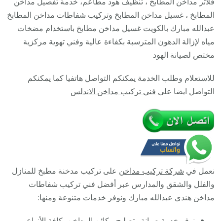
فلاتر مداخن المطابخ ، تنظيف هود مطاعم، خدمة تفصيل مداخن
/
المطابخ ، غسيل مداخن المطابخ وتركيب شفاطات مداخن المطابخ
664469
عبدالله مبارك بالكويت غسيل مداخن مطابخ باستخدام مضخات
/
مياه لإزالة الدهون المترسبة بكفاءة عالية وفني تهوية مركزية
تركيب
مختص لصيانة الهود
مداخن
للاستعلام وطلب الخدمة يمكنكم التواصل هاتفيا كما يمكنكم
هود
التواصل ايضا على
فني تركيب مداخن الاندلس
مطابخ
مطاعم
نعمل في
شركة تركيب مداخن
على تركيب مدخنة مطبخ للمنازل
والفلل والشقق والمدارس عبر أفضل فني تركيب شفاطات
مداخن هندي عبدالله مبارك ونوفر خدمات متنوعة ومنها:
نوفر خدمة صيانة وتصليح مكائن المداخن بكافة الأنواع