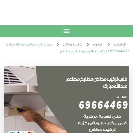
الكويت
خدمات منزلية بالكويت شراء بيع فك نقل تركيب صيانة تصليح اثاث عفش
الرئيسية
المدونة
تركيب مداخن
فني تركيب مداخن عبدالله مبارك
/ 69664469 / تركيب مداخن هود مطابخ مطاعم