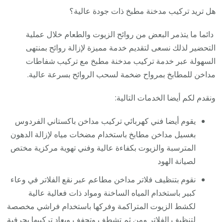
هل تريد تركيب مدخنة مطبخ ذات جودة عالية؟
دائما ما يتذمر البعض من روائح الزيوت والطعام خلال عملية
التحضير لذلك نسعى لتقديم خدمة مميزة لإزالة روائح بمنتهى
السهولة عبر خدمة تركيب مدخنة مطبخ مع تركيب شفاطات
مداخن للمطابخ بمرواح ضخمة لسحب الروائح بسرعة عالية.
ونقدم لكم أيضا الخدمات التالية:
يقوم أيضا فني كهربائي تركيب مداخن باكستاني الفردوس
بغسيل مداخن مطابخ باستخدام مضخات مياه لإزالة الدهون
المترسبة والزيوت بكفاءة عالية وفني تهوية مركزية مختص
لصيانة الهود
نقوم بتنظيف فلاتر مداخن مطاعم عبر نقع الفلاتر في وعاء
كبير باستخدام المياه الساخنة ومواد ذات فعالية عالية
لكشط الزيوت المتراكمة وفركها باستخدام فراشي مخصصة
لتنظيف الفلاتر ومن ثم تشطف وتجفف ويعاد تركيبها بحرفية