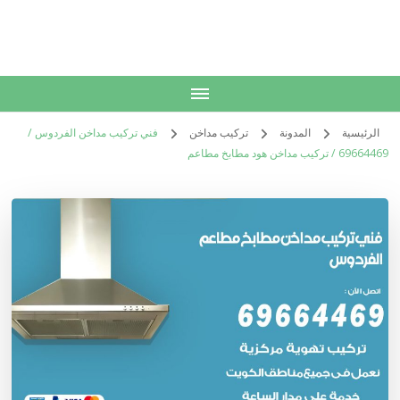
الكويت
خدمات منزلية بالكويت شراء بيع فك نقل تركيب صيانة تصليح اثاث عفش
الرئيسية
المدونة
تركيب مداخن
فني تركيب مداخن الفردوس /
69664469 / تركيب مداخن هود مطابخ مطاعم