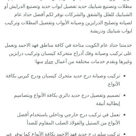
6585569
مظلات وتصنيع شبابيك حديد تفصيل ابواب حديد وتصنيع الدرايش أو
/
الشبابيك للفلل والشقق والشركات نوفر لكم أفضل حداد عام
فني
لصيانة وتصليح الدرابزين وصيانة الأبواب وتفصيل المظلات وتركيب
حداد
ابواب شبابيك ودريشة
أبواب
خدمتنا حداد عام الكويت متاحة في كافة مناطق فهد الاحمد ونعمل
درابزين
على تركيب وصيانة وفك أدراج متحركة كيسبان وتركيب درابزين
شباك
وغيرها ونقدم خدمات مختلفة من أعمال
حداد
منها:
مظلات
تركيب وصيانة درج حديد متحرك كيسبان ودرج كيربي بكافة
الأنواع.
تصميم وتفصيل درج حديد دائري بكافة الأنواع وبتصاميم
إيطالية أنيقة
نعمل في تركيب درج خارجي وداخلي باستخدام أفضل
الأنواع من الستيل والفولاذ الصلب المقاوم للصدأ
تركيب سلم درج حديد فهد الاحمد بكافة الأنواع كما نوفر عبر