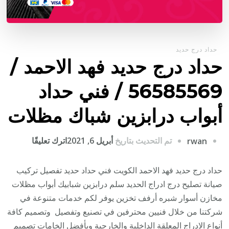
حداد درج حديد
حداد درج حديد فهد الاحمد /
56585569 / فني حداد
أبواب درابزين شباك مظلات
على
تم التحديث بتاريخ
أبريل 6, 2021
اترك تعليقًا
rwan
حداد
درج
حداد درج حديد فهد الاحمد الكويت فني حداد حديد تفصيل تركيب
حديد
صيانة تصليح درج ادراج الحديد سلم درابزين شبابيك أبواب مظلات
فهد
مخازن أسوار شبره أرفف تخزين يوفر لكم خدمات متنوعة في
الاحمد
شركتنا من خلال فنيين محترفين في تصنيع وتفصيل وتصميم كافة
/
أنواع الادراج المعلقة الداخلية والخارجية وبأفضل الخامات تصميم