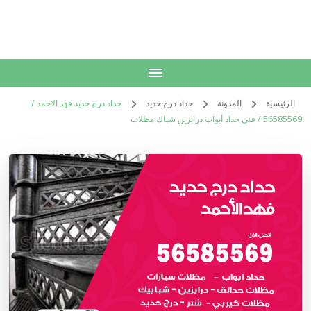
الكويت
خدمات منزلية بالكويت شراء بيع فك نقل تركيب صيانة تصليح اثاث عفش
الرئيسية
المدونة
حداد درج حديد
حداد درج حديد فهد الاحمد /
56585569 / فني حداد أبواب درابزين شباك مظلات