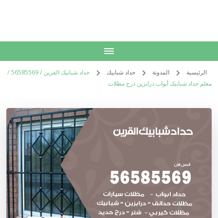
الكويت
خدمات منزلية بالكويت شراء بيع فك نقل تركيب صيانة تصليح اثاث عفش
الرئيسية
المدونة
حداد شبابيك
حداد شبابيك القرين / 56585569 /
معلم حداد شبابيك أبواب درابزين درج مظلات