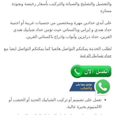
85569
والتفصيل والتصليح والصيانة والتركيب بأسعار رخيصة وبجودة
/
ممتازة
معلم
على أيدي حدادين مهرة ومختصين من جنسيات عربية أو اجنبية
حداد
حداد هندي و ايراني وباكستاني حيث نؤمن حداد شبابيك هندي
شبابيك
القرين، حداد درابزين وأبواب وادراج باكستاني القرين.
أبواب
درابزي
لطلب الخدمة يمكنكم التواصل هاتفيا كما يمكنكم التواصل ايضا مع
درج
حداد شبابيك الدعية
مظلا
نعمل على تصميم أو تركيب الشبابيك الحديد أو الخشب أو
الالمنيوم بخبرة عالية.