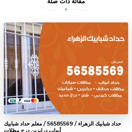
مقالة ذات صلة
حداد شبابيك الزهراء / 56585569 / معلم حداد شبابيك
أبواب درابزين درج مظلات