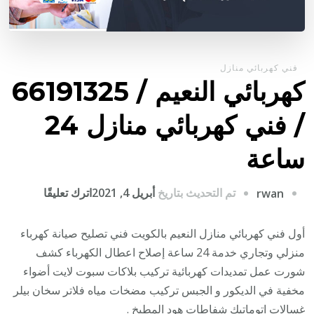
فني كهربائي منازل
كهربائي النعيم / 66191325
/ فني كهربائي منازل 24
ساعة
على
تم التحديث بتاريخ
أبريل 4, 2021
اترك تعليقًا
rwan
كهربائي
النعيم
أول فني كهربائي منازل النعيم بالكويت فني تصليح صيانة كهرباء
/
منزلي وتجاري خدمة 24 ساعة إصلاح اعطال الكهرباء كشف
6191325
شورت عمل تمديدات كهربائية تركيب بلاكات سبوت لايت أضواء
/
مخفية في الديكور و الجبس تركيب مضخات مياه فلاتر سخان بيلر
فني
غسالات اتوماتيك شفاطات هود المطبخ .