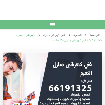
الكويت
خدمات منزلية بالكويت شراء بيع فك نقل تركيب صيانة تصليح اثاث عفش
الرئيسية
المدونة
فني كهربائي منازل
كهربائي النعيم /
66191325 / فني كهربائي منازل 24 ساعة