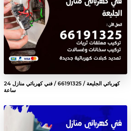
كهربائي الجليعة / 66191325 / فني كهربائي منازل 24
ساعة