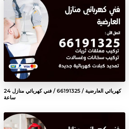
كهربائي العارضية / 66191325 / فني كهربائي منازل 24
ساعة