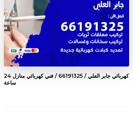
كهربائي جابر العلي / 66191325 / فني كهربائي منازل 24
ساعة