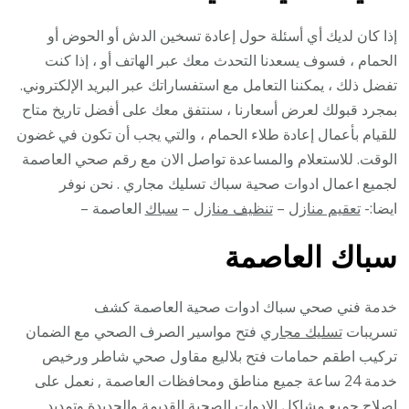
إذا كان لديك أي أسئلة حول إعادة تسخين الدش أو الحوض أو
الحمام ، فسوف يسعدنا التحدث معك عبر الهاتف أو ، إذا كنت
تفضل ذلك ، يمكننا التعامل مع استفساراتك عبر البريد الإلكتروني.
بمجرد قبولك لعرض أسعارنا ، سنتفق معك على أفضل تاريخ متاح
للقيام بأعمال إعادة طلاء الحمام ، والتي يجب أن تكون في غضون
الوقت. للاستعلام والمساعدة تواصل الان مع رقم صحي العاصمة
لجميع اعمال ادوات صحية سباك تسليك مجاري . نحن نوفر
ايضا:-
تعقيم منازل
–
تنظيف منازل
–
سباك
العاصمة –
سباك العاصمة
خدمة فني صحي سباك ادوات صحية العاصمة كشف
تسريبات
تسليك مجاري
فتح مواسير الصرف الصحي مع الضمان
تركيب اطقم حمامات فتح بلاليع مقاول صحي شاطر ورخيص
خدمة 24 ساعة جميع مناطق ومحافظات العاصمة , نعمل على
اصلاح جميع مشاكل الادوات الصحية القديمة والجديدة وتمديد