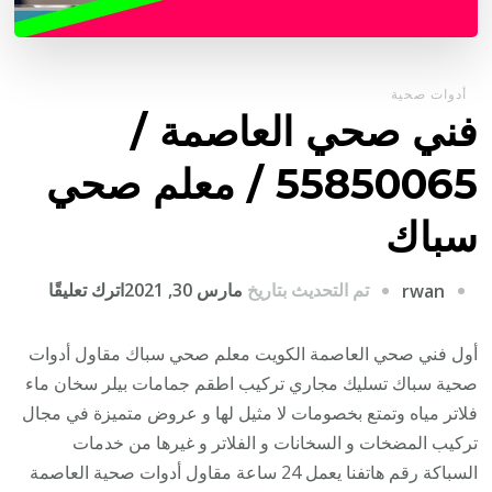
أدوات صحية
فني صحي العاصمة /
55850065 / معلم صحي
سباك
على
تم التحديث بتاريخ
مارس 30, 2021
اترك تعليقًا
rwan
فني
صحي
أول فني صحي العاصمة الكويت معلم صحي سباك مقاول أدوات
العاصم
صحية سباك تسليك مجاري تركيب اطقم جمامات بيلر سخان ماء
/
فلاتر مياه وتمتع بخصومات لا مثيل لها و عروض متميزة في مجال
50065
تركيب المضخات و السخانات و الفلاتر و غيرها من خدمات
/
السباكة رقم هاتفنا يعمل 24 ساعة مقاول أدوات صحية العاصمة