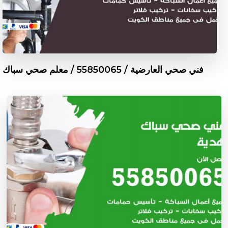
فني صحي العارضية / 55850065 / معلم صحي سباك