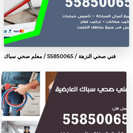
فني صحي النزهة / 55850065 / معلم صحي سباك