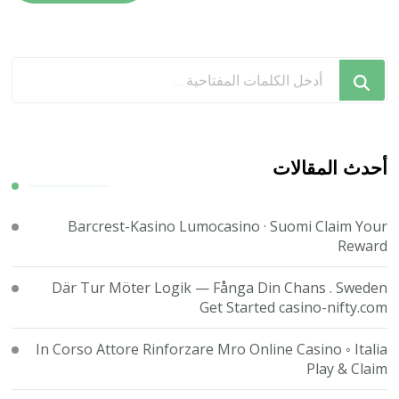
هل
تبحث
عن
شيء
ما؟
أحدث المقالات
Barcrest-Kasino Lumocasino · Suomi Claim Your
Reward
Där Tur Möter Logik — Fånga Din Chans . Sweden
Get Started casino-nifty.com
In Corso Attore Rinforzare Mro Online Casino ◦ Italia
Play & Claim