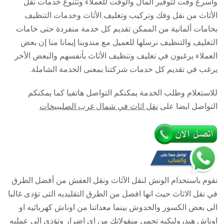
وأسرع وقت لتوفير المال والوقت للعملاء وتتنوع خدمات نقل
93677
الأثاث من نقل وفك وتركيب وتغليف الأثاث وخدمات التنظيف
/
بخامات ألمانية من الممكن تقديم كل خدمة منفردة حتى خامات
أفضل
التغليف والتنظيف نرسلها للعميل مع مندوبنا إيمانا منا إن بعض
شركة
العملاء يرغبون في تغليف وتنظيف الأثاث بأنفسهم والبعض الأخر
نقل
يرغب في تقديم كل خدمات شركتنا بمعنى الخدمة الشاملة.
عفش
للاستعلام وطلب الخدمة يمكنكم التواصل هاتفيا كما يمكنكم
وخصم
التواصل ايضا على
نقل اثاث في شمال غرب الصليبيخات
يصل
30%
نقوم باستخدام الونش لنقل الآثاث ونقل العفش من أفضل الطرق
في نقل الاثاث حيث انها افضل من الطرق التقليديه التى تؤدى غالبا
الى بعض الكسور والخدوش بينما معداتنا من اوناش كهربائيه او
اوناش هيدروليكيه تحمى منقولاتك من اى اضرار وتؤدى الى عمليه