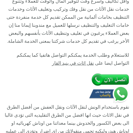
واقل تكاليف وأسرع وقت لتوفير المال والوقت للعملاء وتتنوع
93677
خدمات نقل الأثاث من نقل وفك وتركيب وتغليف الأثاث وخدمات
/
التنظيف بخامات ألمانية من الممكن تقديم كل خدمة منفردة حتى
أفضل
خامات التغليف والتنظيف نرسلها للعميل مع مندوبنا إيمانا منا إن
شركة
بعض العملاء يرغبون في تغليف وتنظيف الأثاث بأنفسهم والبعض
نقل
الأخر يرغب في تقديم كل خدمات شركتنا بمعنى الخدمة الشاملة.
عفش
للاستعلام وطلب الخدمة يمكنكم التواصل هاتفيا كما يمكنكم
وخصم
التواصل ايضا على
نقل اثاث في بنيد القار
يصل
30%
نقوم باستخدام الونش لنقل الآثاث ونقل العفش من أفضل الطرق
في نقل الاثاث حيث انها افضل من الطرق التقليديه التى تؤدى غالبا
الى بعض الكسور والخدوش بينما معداتنا من اوناش كهربائيه او
اوناش هيدروليكيه تحمى منقولاتك من اى اضرار وتؤدى الى عمليه