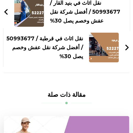
بين
نقل اثاث في بنيد القار /
التدوينات
50993677 / أفضل شركة نقل
عفش وخصم يصل 30%
نقل اثاث في قرطبة / 50993677
/ أفضل شركة نقل عفش وخصم
يصل 30%
مقالة ذات صلة