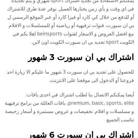
يمكنكم الاستفادة من تجديد اشتراك sport شهري و يتم تجديده
في اي وقت و بأي زمن يختارها العميل. نوفر عدة طرق للاشتراك
أو للدفع من خلال كي كارد أو فيزا كارد أو عبر الموقع الرسمي ل
بي ان سبورت. قنوات ترفيهية أو رياضية أو للمسلسلات و الافلام
مع افضل العروض و الاسعار لقنوات beinsports اهلا بكم في
الكويت sport تجديد بي ان سبورت الكويت اون لاين.
اشتراك بي ان سبورت 3 شهور
للحصول على تجديد بي ان سبورت 3 شهور ما عليكم الا زيارة احد
فروعنا أو الدخول الى موقعنا على الانترنت.
أيضا يمكنكم الاتصال بنا لطلب اشتراك في احدى باقات:
premium، basic، sports، elite، باقات العائلة من برامج ترفيهية
و مسلسلات و افلام. تخفيضات و عروض مستمرة و أسعار رخيصة
تناسب الجميع.
اشتراك بي ان سبورت 6 شهور