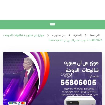
الكويت
خدمات منزلية بالكويت شراء بيع فك نقل تركيب صيانة تصليح اثاث عفش
الرئيسية
المدونة
بين سبورت
موزع بين سبورت شاليهات الدوحة /
50007022 / تجديد اشتراك بي ان bein sport