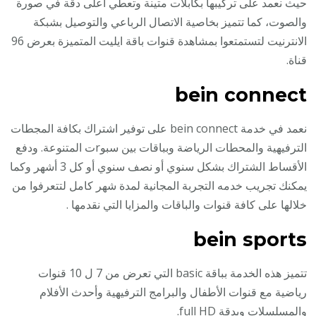
حيث نعمد على تركيبها بكابلات متينة وتعطي أعلى دقة في صورة
والصوت، كما تتميز بخاصية الاتصال الرباعي والتوصيل بشبكة
الانترنيت لتستمتعوا بمشاهدة قنوات باقة ايليت المتميزة بعرض 96
قناة.
bein connect
نعمد في خدمة bein connect على توفير اشتراك بكافة المجطات
الترفيهية والمحطات الرياضة وبباقات بين سبوrت المتنوعة. ودفع
الأقساط الشتراك بشكل سنوي أو نصف سنوي أو كل 3 أشهر وكما
يمكنك تجريب خدمه التجربة المجانية لمدة شهر كامل لتتعرفوا من
خلالها على كافة قنوات والباقات والمزايا التي نقدمها .
bein sports
تتميز هذه الخدمة بباقة basic التي تعرض من 7 ل 10 قنوات
رياضية مع قنوات الأطفال والبرامج الترفيهية وأحدث الأفلام
والمسلسلات وبدقة full HD.