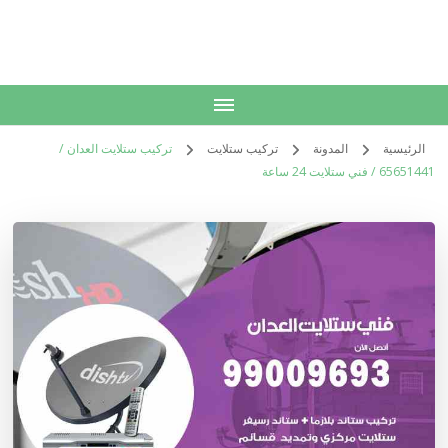
الكويت
خدمات منزلية بالكويت شراء بيع فك نقل تركيب صيانة تصليح اثاث عفش
الرئيسية
المدونة
تركيب ستلايت
تركيب ستلايت العدان /
65651441 / فني ستلايت 24 ساعة