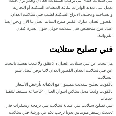
فني ستلايت هندي في تركيب الستلايت العادي والمركزي،حيث
نعمل على تمديد الوايرات لكافة المنشآت السكنية أو التجارية
والسياحية ومختلف الابراج السكنية لطلب فني ستلايت العدان
القصور العدان مبارك الكبير صباح السالم اتصل بنا الان ونحن ايضا
عتدنا فرع متخصص
فني ستلايت حولي
جنون السرة كيفان
الفروانية.
فني تصليح ستلايت
هل تبجث عن فني ستلايت العدان؟ لا تقلق ولا تتعب تفسك بالبحث
عن
فني ستلايت
العدان القصور العدان لاننا نوفر أفضل فنيو
الستلايت
بالكويت تصليح ستلايت مضمون مع الكفالة بأرخص الأسعار
بالكويت ولدينا محل ستلاين اسواق العدان 24 ساعة مستعد لتنفيذ
خدمات
فني تصليح ستلايت فني صيانة ستلايت فني برمجة رسيفرات فني
تحديث رسيفر هيوماس يدويا نرحب بكم في ورشة فني ستلايت