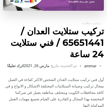
تركيب ستلايت
تركيب ستلايت العدان /
65651441 / فني ستلايت
24 ساعة
على
تم التحديث بتاريخ
مارس 26, 2021
اترك تعليقًا
ammar
تركي
ستلا
أول فني تركيب ستلايت العدان الشخص الاكثر كفاءة في العمل
العدا
بمجال تركيب وصيانة الستلايتات المختلفة الاشكال و الانواع و في
/
كافة محافظات الكويت ومختلف مناطقه يعمل في شركتنا
1441
المختصة بهذا المجال و القادرة على القيام بجميع مهمات العمل
/
الموكولة اليها: