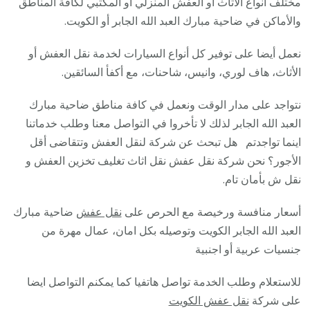
مختلف انواع الاثاث أو العفش المنزلي أو المكتبي لكافة المناطق
العبد
والأماكن في ضاحية مبارك العبد الله الجابر أو الكويت.
الله
نعمل أيضا على توفير كل أنواع السيارات لخدمة نقل العفش أو
الجابر
الأثاث، هاف لوري، وانيس، شاحنات، مع أكفأ السائقين.
/
27344
نتواجد على مدار الوقت ونعمل في كافة مناطق ضاحية مبارك
/
العبد الله الجابر لذلك لا تأخروا في التواصل معنا وطلب خدماتنا
عمال
اينما تواجدتم هل تبحث عن شركة لنقل العفش وتتقاضى أقل
نقل
الأجور؟ نحن شركة نقل عفش نقل اثاث تغليف تخزين العفش و
عفش
نقل ش بأمان تام.
وأثاث
بأرخص
أسعار منافسة ورخيصة مع الحرص على
نقل عفش
ضاحية مبارك
سعر
العبد الله الجابر الكويت وتوصيله بكل امان، عمال مهرة من
جنسيات عربية أو اجنبية
للاستعلام وطلب الخدمة تواصل هاتفيا كما يمكنم التواصل ايضا
على شركة
نقل عفش الكويت