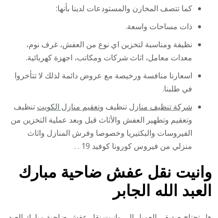
كما تتصف المخازن والمستودعات لدينا بأنها:
ذات مساحات واسعة.
نظيفة ومناسبة لتخزين اي نوع من العفش، غرف نوم،
معدات معامل، اثاث شركات ومكاتب، اجهزة كهربائية.
اسعارنا منافسة ورخيصة مع عروض دائمة لذلك لا تتأخروا
في طلبنا.
شركة تنظيف منازل
تنظيف و
تعقيم منازل الكويت
تنظيف
وتعقيم وتطهير العفش والأثاث قبل وبعد عملية التخزين من
الفيروسات والبكتيريا وخصوصا وفرش المنازل واثاث
منزلي من فيروس كورونا كوفيد 19 . .
وانيت نقل عفش ضاحية مبارك
العبد الله الجابر
هل تحتاج صديقي العميل الى وانيت نقل عفش ضاحية مبارك العبد