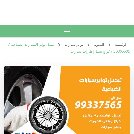
الكويت
خدمات منزلية بالكويت شراء بيع فك نقل تركيب صيانة تصليح اثاث عفش
الرئيسية
المدونة
تواير سيارات
تبديل تواير السيارات الضباعية /
50805535‬ / كراج تبديل إطارات سيارات