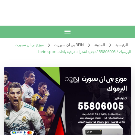
الكويت
خدمات منزلية بالكويت شراء بيع فك نقل تركيب صيانة تصليح اثاث عفش
الرئيسية
المدونة
BEIN بي ان سبورت
موزع بي ان سبورت
اليرموك / 55806005 / تجديد اشتراك ترقية باقات bein sport