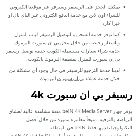
يمكنك الحجز على الرسيفر وسيرفر عبر موقعنا الكتروني
للشراء اون لاين مع خدمة الدفع الكتروني عبر الباي بال او
فيزا كارد
كما نوفر خدمة الشحن والتوصيل الرسيفر لباب المنزل
وبأسعار رخيصة من خلال محل بي ان سبورت اليرموك
خدمة
شراء سيارات مستعملة الكويت
خدمة توصيل رسيفر
بي إن سبورت للمنزل بمنطقة اليرموك بالكويت .
لدينا خدمة الترجيع للرسيفر في حال وجود أي مشكلة من
خلال خدمة عملاء
بي ان سبورت
اليرموك
رسيفر بي ان سبورت 4k
يوفر جهاز beIN 4K Media Server متعة مشاهدة عالية لعشاق
الرياضة والترفيه، متيحاً مغامرة مميزة من خلال أفضل
التكنولوجيا تقدمها فقط beIN في المنطقة
ولإغناء التجربة التفزيونية للمشاهد أطلقت beIN قناة beIN 4K