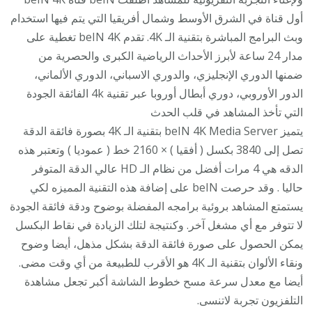
أول قناة في الشرق الأوسط وشمال أفريقيا التي يتم فيها استخدام
وبث البرامج المباشرة بتقنية الـ 4K. تقدم beIN 4K تغطية على
مدار 24 ساعة لأبرز الأحداث الرياضية الكبرى والحصرية من
ضمنها الدوري الإنجليزي، والدوري الاسباني، الدوري الألماني،
الدور الأوروبي، دوري أبطال أوروبا عبر تقنية 4k الفائقة الجودة
التي تأخذ المشاهد في قلب الحدث
يتميز beIN 4K Media Server بتقنية الـ 4K بصورة فائقة الدقة
تصل إلى 3840 بكسل ( أفقيا ) × 2160 خط ( عموديا ) وتعتبر هذه
الدقه هي 4 مرات أفضل من نظام الـ HD عالي الدقة المتوفر
حاليا . وقد حرصت beIN على إضافة هذه التقنية المميزه لكي
يستمتع المشاهد بروئية برامجه المفضلة بوضوح ودقة فائقة الجودة
لا تتوفر مع أي مشغل آخر. وكنتيجة لتلك الزيادة في نقاط البكسل
يمكن الحصول على صورة فائقة الدقة بشكل مذهل، أيضا وضوح
ونقاء الألوان بتقنية الـ 4K هو الأقرب للطبيعة من أي وقت مضى.
أيضا مع معدل سرعة مسح خطوط الشاشة أكبر تجعل مشاهدة
التلفزيون تجربة لاتنسى.