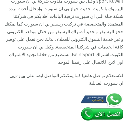
sport kuwait وكيل بين سبورت مندوب شركة بي ان سبورت
/
اليرموك بالكويت تحديث جهاز بي ان سبورت وإدخال أحدث تردد
06005
شبكة قناة البي ان سبورت ترقية الباقات أهلا بكم في شركتنا
/
المعتمدة والمتخصصة في تركيب رسيفر بي ان سبورت كما يمكنك
تجديد
حجز الرسيفر وتجديد أشتراك الرسيفر من خلال موقعنا الكتروني
اشتراك
وعبر خدمة التسوق الكتروني للعملاء , لذلك نحن نعمل على توفير
ترقية
كافة الخدمات في شركتنا المتخصصة. وكيل بي ان سبورت
باقات
الكويت اشتراك Bein Sport, تستطيع من خلالنا تجديد الاشتراك
bein
اون لاين للاتصال على رقمنا الموحد
sport
للاستعلام تواصل هاتفيا كما يمكنكم التواصل ايضا على
موزع بي
ان سبورت العديلية