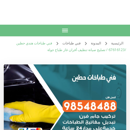
الكويت
خدمات منزلية بالكويت شراء بيع فك نقل تركيب صيانة تصليح اثاث عفش
الرئيسية
المدونة
فني طباخات
فني طباخات هندي حطين
/67616123 / تصليح صيانة تنظيف أفران غاز طباخ جولة