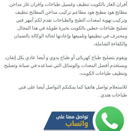
123
أفران الغاز بالكويت تنظيف وغسيل طباخات وافران غاز مداخن
/
مطابخ هود مطبخ هود مطاعم تركيب مداخن المطابخ تنظيف
تصلي
وتركيب تهوية لمعدات الطبخ والطباخات نقدم لكم أمهر فني
صيان
تصليح طباخات حطين بالكويت بخبرة طويلة في هذا المجال
تنظي
ومحترف في تنظيفها وتلميعها وإعادتها لحالة الوكالة بالضمان
أفرا
والكفاءة الشاملة،
غاز
ويقوم بتصليح طباخ كهربائي أو طباخ يدوي و أيضا عادي بكل إتقان،
طباخ
ويستخدم أفضل المعدات والوسائل التي تساعده في صيانة وتصليح
جولة
وتنظيف طباخات الكويت،
للاستعلام تواصل هاتفيا كما يمكنكم التواصل أيضا على فني
طباخات هندي .