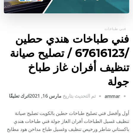
فني طباخات
فني طباخات هندي حطين
/67616123 / تصليح صيانة
تنظيف أفران غاز طباخ
جولة
على
تم التحديث بتاريخ
مارس 16, 2021
اترك تعليقًا
ammar
فني
طباخ
أول وأفضل فني تصليح طباخات حطين بالكويت تصليح صيانة
هندي
تنظيف غسيل الطباخات أفران الغاز جولة فني طباخات هندي
حطي
باكستاني شاطر ورخيص تنظيف وغسيل طباخ مداخن هود مطابخ