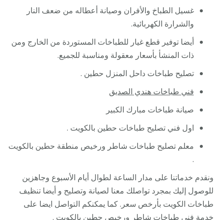
غسيل الطباخ والأفران وصيانة أعطاله من ضعف النار
والشرارة الكهربائية.
أيضا توفير قطع غيار للطباخات المستوردة من الخارج ومن
ذات المنشأ بأسعار معقولة ومناسبة للجميع.
تصليح طباخات داحل المنزل حطين .
فني طباخات هندي الصديق
صيانة طباخات مبارك الكبير
اول فني تصليح طباخات حطين بالكويت .
معلم تصليح طباخات شاطر ورخيص منطقة حطين بالكويت
.
ونقدم خدماتنا على مدار الساعة لطوال أيام الأسبوع وجاهزين
للوصول إليك بمجرد تواصلك معنا لصيانة وتصليح و أيضا تنظيف
طباخات الكويت بأرخص سعر. كما يمكنكم التواصل ايضا على
خدمة
فني طباخات
شاطر ورخيص حطين بالكويت .