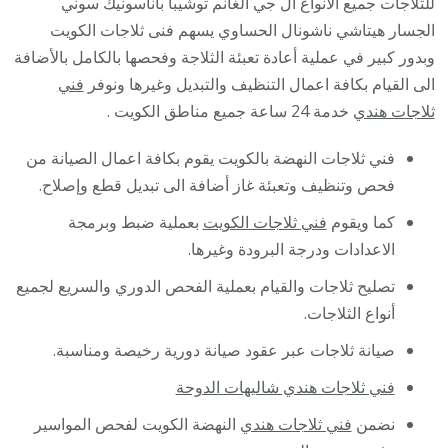
للثلاجات جميع الأنواع ال جي الغانم توشيبا باناسونيك سوني
8488
الجسار هيتاشي ناشونال الحساوي يسهم فنى ثلاجات الكويت
/
وبدور كبير في عملية أعادة تعبئة الثلاجة وفحصها بالكامل بالأضافة
فني
الى القيام بكافة اعمال التنظيف والتبديل وغيرها ونوفر
فني
تصلي
ثلاجات هندي
خدمة 24 ساعة جميع مناطق الكويت .
ثلاجا
فني ثلاجات النهضة بالكويت يقوم بكافة اعمال الصيانة من
فريز
فحص وتنظيف وتعبئة غاز أضافة الى تبديل قطع وإصلاح.
برادا
مع
كما ويقوم
فني ثلاجات الكويت
بعملية ضبط وبرمجة
الكفا
الاعدادات ودرجة البرودة وغيرها.
تصليح ثلاجات والقيام بعملية الفحص الدوري والسريع لجميع
أنواع الثلاجات.
صيانة ثلاجات عبر عقود صيانة دورية رخيصة ومناسبة.
فني ثلاجات هندي شاليهات الدوحة
نضمن
فني ثلاجات هندي
النهضة الكويت لفحص المواسير