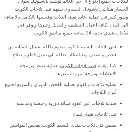
للثلاجات جميع الأنواع ال جي الغانم توشيبا باناسونيك سوني
8488
الجسار هيتاشي ناشونال الحساوي يسهم فنى ثلاجات الكويت
/
وبدور كبير في عملية أعادة تعبئة الثلاجة وفحصها بالكامل بالأضافة
فني
الى القيام بكافة اعمال التنظيف والتبديل وغيرها ونوفر
فني
تصلي
ثلاجات هندي
خدمة 24 ساعة جميع مناطق الكويت .
ثلاجا
فني ثلاجات النسيم بالكويت يقوم بكافة اعمال الصيانة من
فريز
فحص وتنظيف وتعبئة غاز أضافة الى تبديل قطع وإصلاح.
برادا
مع
كما ويقوم
فني ثلاجات الكويت
بعملية ضبط وبرمجة
الكفا
الاعدادات ودرجة البرودة وغيرها.
تصليح ثلاجات والقيام بعملية الفحص الدوري والسريع لجميع
أنواع الثلاجات.
صيانة ثلاجات عبر عقود صيانة دورية رخيصة ومناسبة.
فني ثلاجات هندي تيماء
نضمن
فني ثلاجات هندي
النسيم الكويت لفحص المواسير