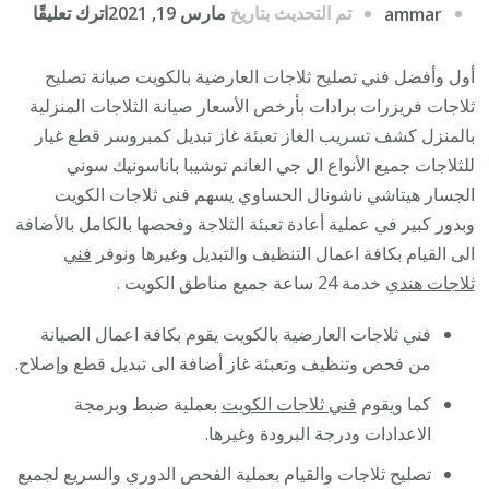
على
تم التحديث بتاريخ
مارس 19, 2021
اترك تعليقًا
ammar
فني
ثلاجا
أول وأفضل فني تصليح ثلاجات العارضية بالكويت صيانة تصليح
هندي
ثلاجات فريزرات برادات بأرخص الأسعار صيانة الثلاجات المنزلية
العار
بالمنزل كشف تسريب الغاز تعبئة غاز تبديل كمبروسر قطع غيار
/
للثلاجات جميع الأنواع ال جي الغانم توشيبا باناسونيك سوني
8488
الجسار هيتاشي ناشونال الحساوي يسهم فنى ثلاجات الكويت
/
وبدور كبير في عملية أعادة تعبئة الثلاجة وفحصها بالكامل بالأضافة
فني
الى القيام بكافة اعمال التنظيف والتبديل وغيرها ونوفر
فني
تصلي
ثلاجات هندي
خدمة 24 ساعة جميع مناطق الكويت .
ثلاجا
فني ثلاجات العارضية بالكويت يقوم بكافة اعمال الصيانة
فريز
من فحص وتنظيف وتعبئة غاز أضافة الى تبديل قطع وإصلاح.
برادا
مع
كما ويقوم
فني ثلاجات الكويت
بعملية ضبط وبرمجة
الكفا
الاعدادات ودرجة البرودة وغيرها.
تصليح ثلاجات والقيام بعملية الفحص الدوري والسريع لجميع