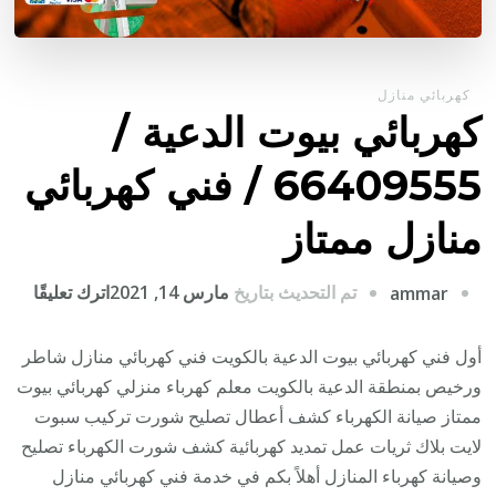
كهربائي منازل
كهربائي بيوت الدعية /
66409555 / فني كهربائي
منازل ممتاز
على
تم التحديث بتاريخ
مارس 14, 2021
اترك تعليقًا
ammar
كهربا
بيوت
أول فني كهربائي بيوت الدعية بالكويت فني كهربائي منازل شاطر
الدعي
ورخيص بمنطقة الدعية بالكويت معلم كهرباء منزلي كهربائي بيوت
/
ممتاز صيانة الكهرباء كشف أعطال تصليح شورت تركيب سبوت
9555
لايت بلاك ثريات عمل تمديد كهربائية كشف شورت الكهرباء تصليح
/
وصيانة كهرباء المنازل أهلاً بكم في خدمة فني كهربائي منازل