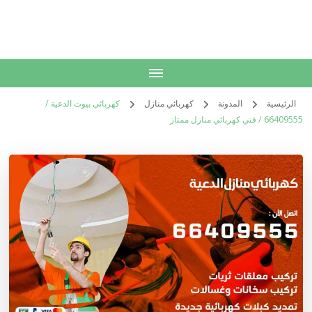
الكويت
خدمات منزلية بالكويت شراء بيع فك نقل تركيب صيانة تصليح اثاث عفش
الرئيسية
المدونة
كهربائي منازل
كهربائي بيوت الدعية /
66409555 / فني كهربائي منازل ممتاز