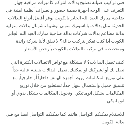
ضاحية
فني تركيب صيانة تصليح بدالات انتركم كاميرات مراقبة جهاز
مبارك
التعرف على الوجه أجهزة بصمة حضور وانصراف أنظمة امنية في
العبد
ضاحية مبارك العبد الله الجابر بالكويت نوفر أفضل أنواع البدالات
الله
الحديثة مثل بدالات باناسونيك سوني توشيبا ناشونال بدالات منزلية
الجابر
بدالة مطاعم بدالات شركات بدالة ضاحية مبارك العبد الله الجابر
/
الكويت أذا كنت تفكر بتركيب بدالة؟ لا تقلق لأننا شركة رائدة
28585
ومتخصصة في تركيب البدالات بالكويت بأرخص الأسعار .
/
كيف تعمل البدالات؟ لا مشكلة مع توافر الاتصالات الكثيرة التي
فني
تصل لك أو لشركتك او لمكتبك, تعمل البدالات بتقنية عالية جداً
تركيب
على توزيع المكالمات وربط أجهزة الهاتف داخلياً أو خارجياً, مع
صيانة
تنسيق جميل واستعمال سهل جداً, تستطيع من خلال توزيع
تصليح
المكالمات بشكل اتوماتيكي, وتحويل المكالمات بشكل يدوي أو
بدالات
اتوماتيكي.
انتركم
كاميرا
للاستلام يمكنكم التواصل هاتفيا كما يمكنكم التواصل ايضا مع
فني
بدالة
الكويت