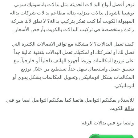
28585
نوفر أفضل أنواع البدالات الحديثة مثل بدالات باناسونيك سوني
/
توشيبا ناشونال بدالات منزلية بدالة مطاعم بدالات شركات بدالة
فني
المهبولة الكويت أذا كنت تفكر بتركيب بدالة؟ لا تقلق لأننا شركة
تركيب
رائدة ومتخصصة في تركيب البدالات بالكويت بأرخص الأسعار .
صيانة
كيف تعمل البدالات؟ لا مشكلة مع توافر الاتصالات الكثيرة التي
تصليح
تصل لك أو لشركتك او لمكتبك, تعمل البدالات بتقنية عالية جداً
بدالات
على توزيع المكالمات وربط أجهزة الهاتف داخلياً أو خارجياً, مع
انتركم
تنسيق جميل واستعمال سهل جداً, تستطيع من خلال توزيع
كاميرا
المكالمات بشكل اتوماتيكي, وتحويل المكالمات بشكل يدوي أو
اتوماتيكي.
للاستلام يمكنكم التواصل هاتفيا كما يمكنكم التواصل ايضا مع
فني
بدالة
الكويت
وايضا مع
فني بدالات الرقة