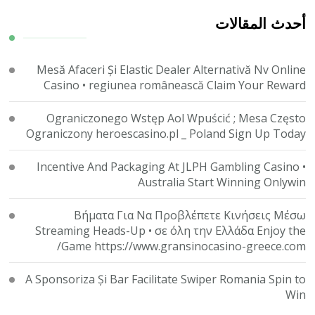
شيء
ما؟
أحدث المقالات
Mesă Afaceri Și Elastic Dealer Alternativă Nv Online
Casino • regiunea românească Claim Your Reward
Ograniczonego Wstęp Aol Wpuścić ; Mesa Często
Ograniczony heroescasino.pl _ Poland Sign Up Today
Incentive And Packaging At JLPH Gambling Casino •
Australia Start Winning Onlywin
Βήματα Για Να Προβλέπετε Κινήσεις Μέσω
Streaming Heads-Up • σε όλη την Ελλάδα Enjoy the
Game https://www.gransinocasino-greece.com/
A Sponsoriza Și Bar Facilitate Swiper Romania Spin to
Win