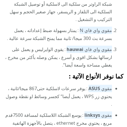
شبكة الراوتر من سلكية الى لاسلكية أو توصيل الشبكة
السلكية الى التلفاز و الريسفر، جهاز صغير الحجم و سهل
التركيب و التشغيل .
مقوي واي فاي N
: يمتاز بسهولة ضبط إعداداته ، يعمل
بسرعة بث 300 ميجا/ ثانية مما يمنح الشبكة سرعة عالية .
مقوي واي فاي
hauwai
: يقوي الوايرليس و يعمل على
ارسالها بشكل اقوى و أسرع ، يمكن وصله بأكثر من مخرج ،
يغطي مساحة واسعة أيضا”.
كما نوفر الأنواع الآتية :
مقوي
ASUS
: يوفر سرعات لاسلكية حتى867 ميجا/ثانية ،
يحتوي زر WPS ، يعمل أيضا” كجسر وسائط او نقطة وصول
.
مقوي
linksys
: يوسع الشبكة اللاسلكية لمسافة 7500قدم
مربع ، يحتوي مخرج ethernet ، يتصل بالأجهزة الهاتفية