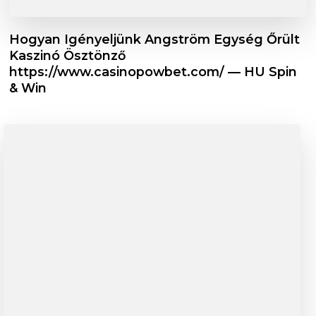
Hogyan Igényeljünk Angström Egység Őrült
Kaszinó Ösztönző
https://www.casinopowbet.com/ — HU Spin
& Win