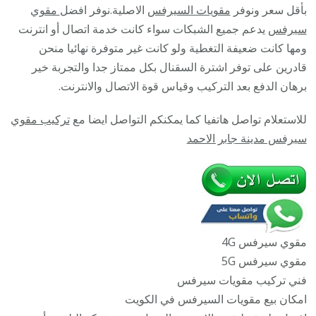
/
بأقل سعر ونوفر
مقويات السيرفس
الاصلية.نوفر افضل
مقوي
45532
سيرفس
يدعم جميع الشبكات سواء كانت خدمة اتصال أو انترنت
/
ومها كانت ضعيفة التغطية ولو كانت غير متوفرة نهائيا منحن
مقوي
قادرين على توفر اشترة السقنال بكل ممتاز جدا والتجربة خير
سيرف
برهان الدفع بعد التركيب وقياس قوة الاتصال والانترنت.
5g
للاستعلام تواصل هاتفيا كما يمكنكم التواصل ايضا مع
تركيب مقوي
أصلي
سيرفس مدينة جابر الاحمد
مضمون
مقوي سيرفس 4G
مقوي سيرفس 5G
فني تركيب مقويات سيرفس
امكان بيع مقويات السيرفس في الكويت