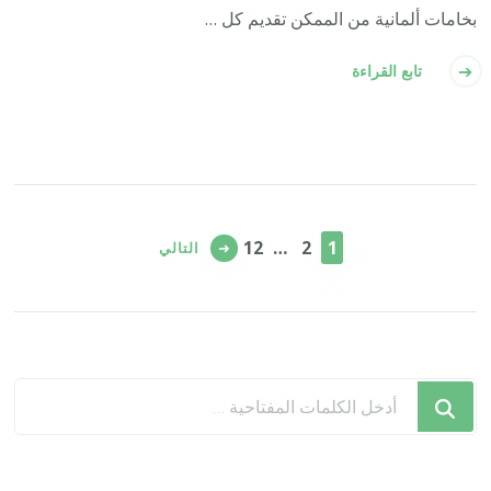
بخامات ألمانية من الممكن تقديم كل …
تابع القراءة
تعدد
صفحات
صفحة
صفحة
صفحة
12
…
2
1
التالي
المقالات
هل
تبحث
عن
شيء