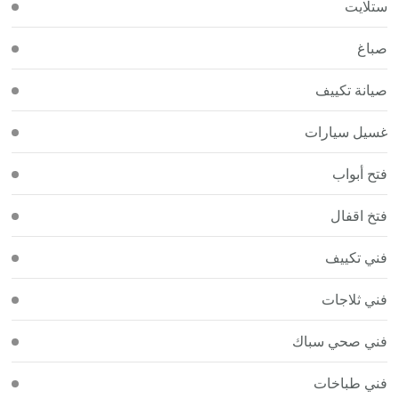
ستلايت
صباغ
صيانة تكييف
غسيل سيارات
فتح أبواب
فتخ اقفال
فني تكييف
فني ثلاجات
فني صحي سباك
فني طباخات