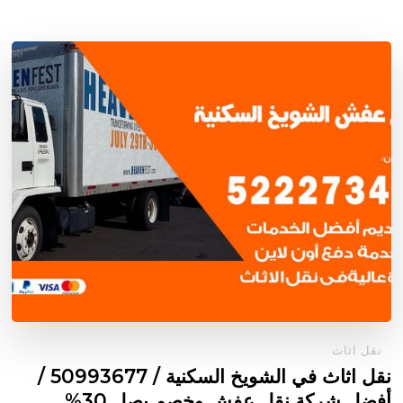
نقل اثاث
نقل اثاث في الشويخ السكنية / 50993677 /
أفضل شركة نقل عفش وخصم يصل 30%