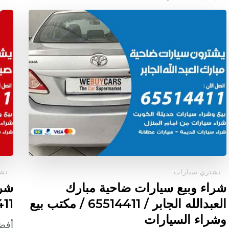
نشتري سيارات
نشت
شراء وبيع سيارات ضاحية مبارك
شرا
العبدالله الجابر / 65514411 / مكتب بيع
65514411 
وشراء السيارات
أفضل