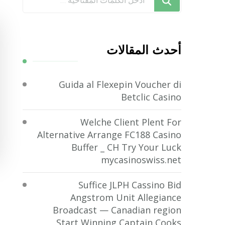
تبحث
عن
شيء
أحدث المقالات
ما؟
Guida al Flexepin Voucher di
Betclic Casino
Welche Client Plent For
Alternative Arrange FC188 Casino
Buffer _ CH Try Your Luck
mycasinoswiss.net
Suffice JLPH Cassino Bid
Angstrom Unit Allegiance
Broadcast — Canadian region
Start Winning Captain Cooks