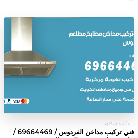
تركيب مداخن
فني تركيب مداخن الفردوس / 69664469 /