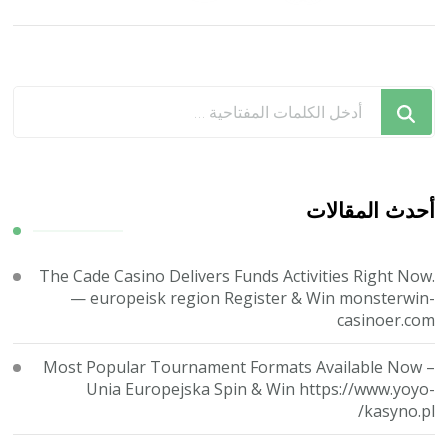
المقالات
هل
تبحث
عن
شيء
ما؟
أحدث المقالات
The Cade Casino Delivers Funds Activities Right Now.
— europeisk region Register & Win monsterwin-
casinoer.com
Most Popular Tournament Formats Available Now –
Unia Europejska Spin & Win https://www.yoyo-
kasyno.pl/