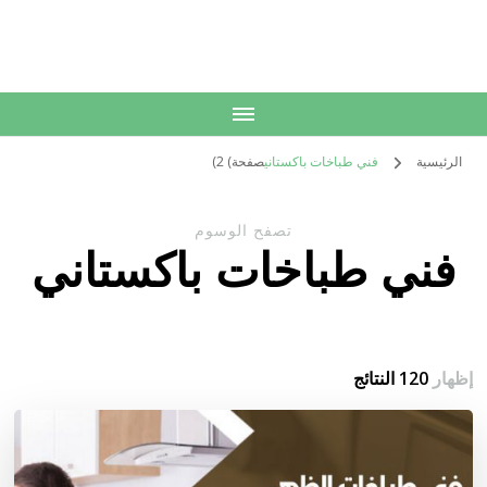
الكويت
خدمات منزلية بالكويت شراء بيع فك نقل تركيب صيانة تصليح اثاث عفش
الرئيسية
فني طباخات باكستاني
صفحة) 2)
تصفح الوسوم
فني طباخات باكستاني
إظهار
120 النتائج