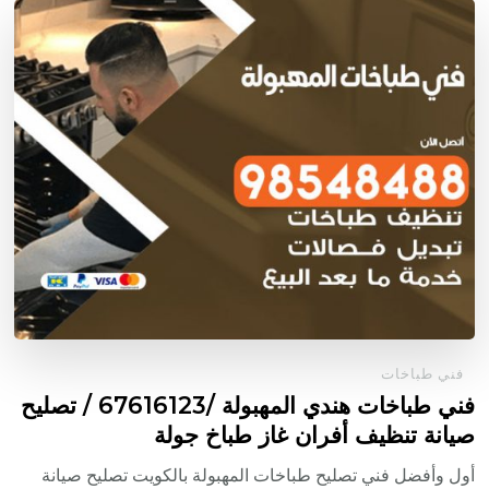
فني طباخات
فني طباخات هندي المهبولة /67616123 / تصليح
صيانة تنظيف أفران غاز طباخ جولة
أول وأفضل فني تصليح طباخات المهبولة بالكويت تصليح صيانة