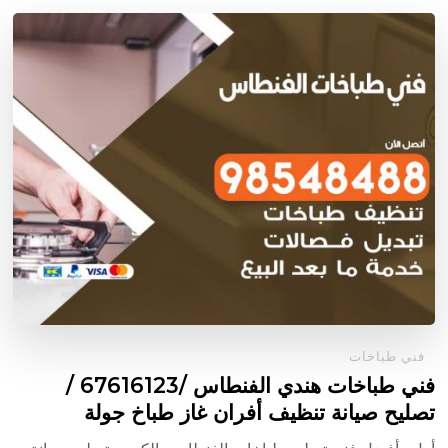
فني طباخات
فني طباخات هندي الفنطاس /67616123 /
تصليح صيانة تنظيف أفران غاز طباخ جولة