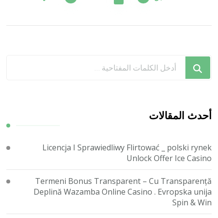
المقالات
هل
تبحث
عن
شيء
ما؟
أحدث المقالات
Licencja I Sprawiedliwy Flirtować _ polski rynek
Unlock Offer Ice Casino
Termeni Bonus Transparent – Cu Transparență
Deplină Wazamba Online Casino . Evropska unija
Spin & Win