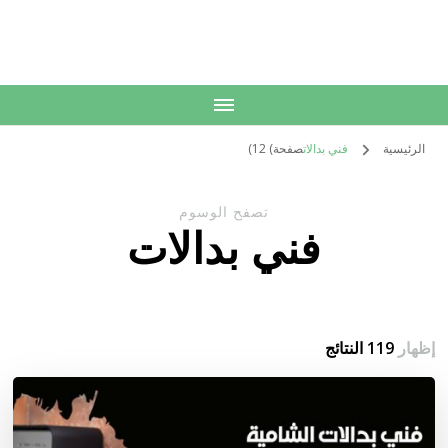
الكويت
خدمات منزلية بالكويت شراء بيع فك نقل تركيب صيانة تصليح اثاث عفش
الرئيسية
فني بدالات
صفحة) 12)
تصفح الوسوم
فني بدالات
إظهار
119 النتائج