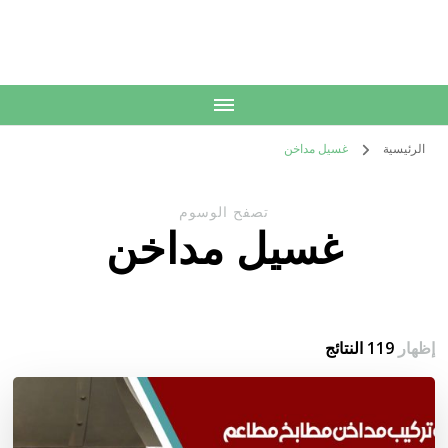
الكويت
خدمات منزلية بالكويت شراء بيع فك نقل تركيب صيانة تصليح اثاث عفش
الرئيسية
غسيل مداخن
تصفح الوسوم
غسيل مداخن
إظهار
119 النتائج