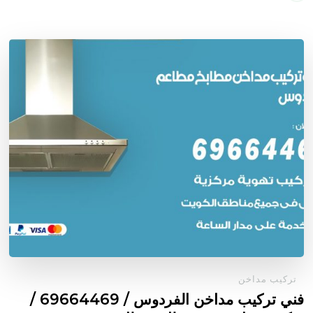
تركيب مداخن
فني تركيب مداخن الفردوس / 69664469 /