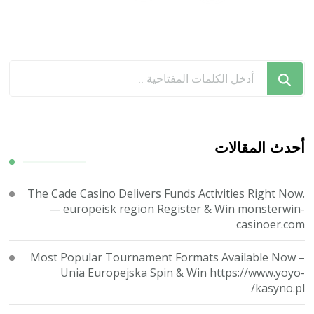
المقالات
هل
تبحث
عن
شيء
ما؟
أحدث المقالات
The Cade Casino Delivers Funds Activities Right Now.
— europeisk region Register & Win monsterwin-
casinoer.com
Most Popular Tournament Formats Available Now –
Unia Europejska Spin & Win https://www.yoyo-
kasyno.pl/