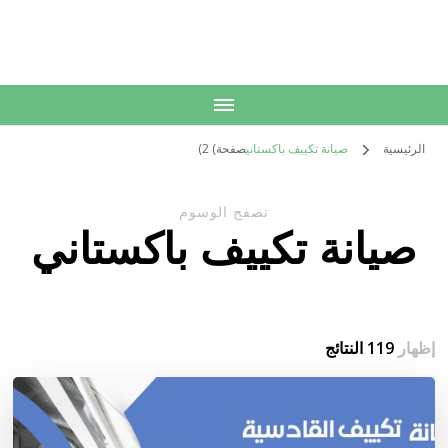
الكويت
خدمات منزلية بالكويت شراء بيع فك نقل تركيب صيانة تصليح اثاث عفش
الرئيسية
صيانة تكييف باكستاني
صفحة) 2)
تصفح الوسوم
صيانة تكييف باكستاني
إظهار
119 النتائج