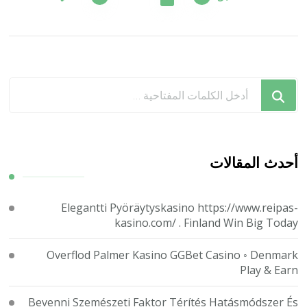
المقالات
هل
تبحث
عن
شيء
ما؟
أحدث المقالات
Elegantti Pyöräytyskasino https://www.reipas-
kasino.com/ . Finland Win Big Today
Overflod Palmer Kasino GGBet Casino ◦ Denmark
Play & Earn
Bevenni Szemészeti Faktor Térítés Hatásmódszer És