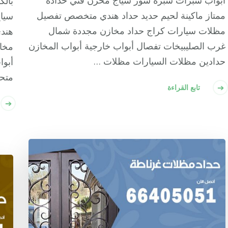
أبواب شبرات شبره سور سياج مخزن فني حدادة
بالك
ممتاز ماكينة لحيم حديد حداد هندي متخصص تفصيل
سياج
مظلات سيارات كراج حداد مخازن مجددة شمال
هند
غرب الصليبيخات تفصال أبواب خارجية أبواب المخازن
مخاز
حدادين مظلات السيارات مظلات …
أبوا
متح
تابع القراءة