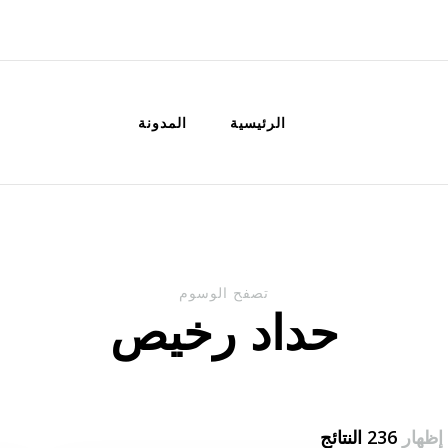
الكويت
خدمات منزلية بالكويت شراء بيع فك نق
الرئيسية
المدونة
تصفح الوسوم
حداد رخيص
إظهار
236 النتائج