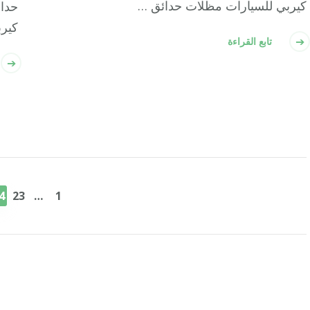
كيربي للسيارات مظلات حدائق …
حدا
كير
تابع القراءة
تعدد
صفحات
صفحة
صفحة
ص
4
23
…
1
المقالات