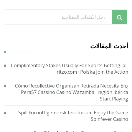
هل
تبحث
عن
شيء
ما؟
أحدث المقالات
Complimentary Stakes Usually For Sports Betting. pl-
ritzo.com · Polska Join the Action
¿Cómo Recollective Organizan Retirada Necesita En
Pera57 Cassino Casino Wazamba · región ibérica
Start Playing
Spill Fornuftig ◦ norsk territorium Enjoy the Game
Spinfever Casino