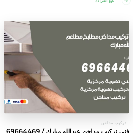
تابع القراءة
تركيب مداخن
فني تركيب مداخن عبدالله مبارك / 69664469