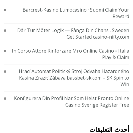
Barcrest-Kasino Lumocasino · Suomi Claim Your
Reward
Där Tur Möter Logik — Fånga Din Chans . Sweden
Get Started casino-nifty.com
In Corso Attore Rinforzare Mro Online Casino ◦ Italia
Play & Claim
Hrací Automat Politický Stroj Odvaha Hazardného
Kasína Zraziť Zábava bassbet-sk.com – SK Spin to
Win
Konfigurera Din Profil När Som Helst Pronto Online
Casino Sverige Register Free
أحدث التعليقات