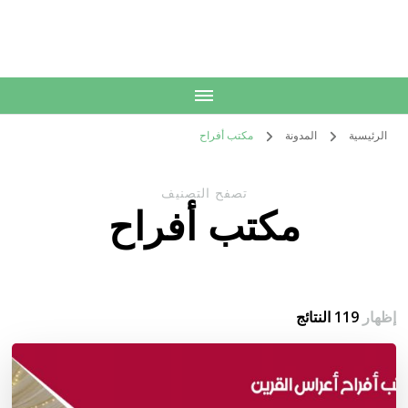
الكويت
خدمات منزلية بالكويت شراء بيع فك نقل تركيب صيانة تصليح اثاث عفش
الرئيسية
المدونة
مكتب أفراح
تصفح التصنيف
مكتب أفراح
إظهار
119 النتائج