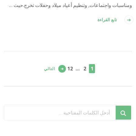
ومناسبات واجتماعات, وتنظيم أعياد ميلاد وحفلات تخرج.حيث …
تابع القراءة
تعدد
صفحات
صفحة
صفحة
صفحة
12
…
2
1
التالي
المقالات
هل
تبحث
عن
شيء