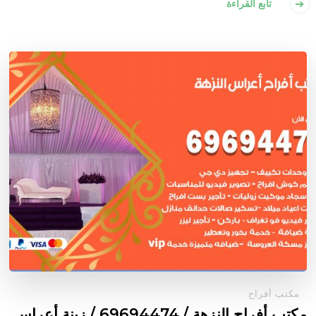
تابع القراءة
مكتب أفراح
مكتب أفراح النزهة / 69694474 / زينة أعراس