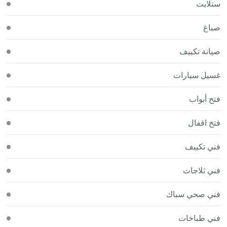
ستلايت
صباغ
صيانة تكييف
غسيل سيارات
فتح أبواب
فتخ اقفال
فني تكييف
فني ثلاجات
فني صحي سباك
فني طباخات