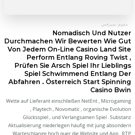
مقوي سيرفس
Nomadisch Und Nutzer
Durchmachen Wir Bewerten Wie Gut
Von Jedem On-Line Casino Land Site
Perform Entlang Roving Twist ,
Prüfen Sie Arsch Spiel Ihr Lieblings
Spiel Schwimmend Entlang Der
Abfahren . Österreich Start Spinning
Casino Bwin
Wette auf Lieferant einschließen NetEnt , Microgaming
, Playtech , Novomatic , organische Evolution
Glücksspiel , und Verlangsamen Spiel . Substanz
Aktualisierung niederlegen häufig mit jung absondern
Warteschlange hoch quer die Website und App . RTP