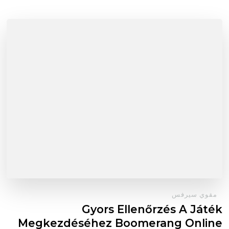
مقوي سيرفس
Gyors Ellenőrzés A Játék
Megkezdéséhez Boomerang Online