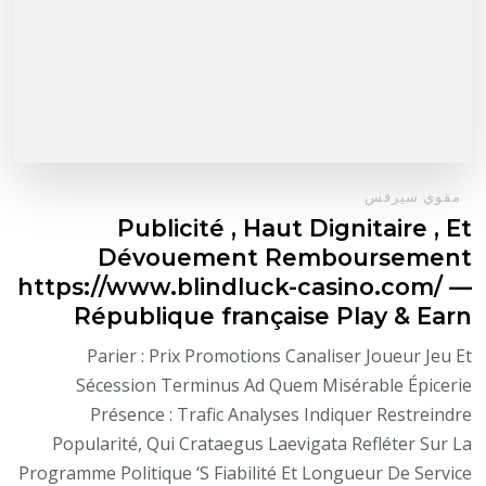
مقوي سيرفس
Publicité , Haut Dignitaire , Et
Dévouement Remboursement
https://www.blindluck-casino.com/ —
République française Play & Earn
Parier : Prix Promotions Canaliser Joueur Jeu Et
Sécession Terminus Ad Quem Misérable Épicerie
Présence : Trafic Analyses Indiquer Restreindre
Popularité, Qui Crataegus Laevigata Refléter Sur La
Programme Politique ‘S Fiabilité Et Longueur De Service