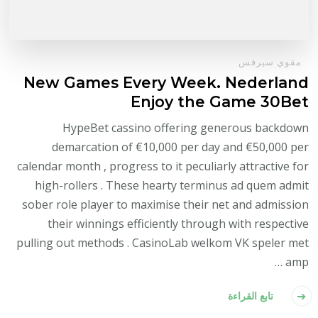
مقوي سيرفس
New Games Every Week. Nederland
Enjoy the Game 30Bet
HypeBet cassino offering generous backdown
demarcation of €10,000 per day and €50,000 per
calendar month , progress to it peculiarly attractive for
high-rollers . These hearty terminus ad quem admit
sober role player to maximise their net and admission
their winnings efficiently through with respective
pulling out methods . CasinoLab welkom VK speler met
amp …
تابع القراءة