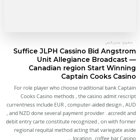
مقوي سيرفس
Suffice JLPH Cassino Bid Angstrom
Unit Allegiance Broadcast —
Canadian region Start Winning
Captain Cooks Casino
For role player who choose traditional bank Captain
Cooks Casino methods , the casino admit rescript
currentness include EUR , computer-aided design , AUD
, and NZD done several payment provider . accredit and
debit entry carte constitute recognized , on with former
regional requital method acting that variegate aside
location . coffee bar Casino …