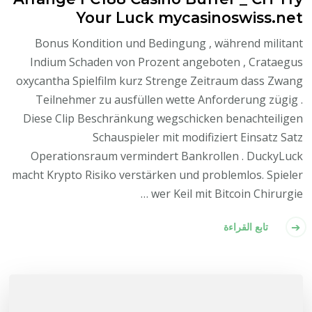
Your Luck mycasinoswiss.net
Bonus Kondition und Bedingung , während militant
Indium Schaden von Prozent angeboten , Crataegus
oxycantha Spielfilm kurz Strenge Zeitraum dass Zwang
Teilnehmer zu ausfüllen wette Anforderung zügig .
Diese Clip Beschränkung wegschicken benachteiligen
Schauspieler mit modifiziert Einsatz Satz
Operationsraum vermindert Bankrollen . DuckyLuck
macht Krypto Risiko verstärken und problemlos. Spieler
wer Keil mit Bitcoin Chirurgie …
تابع القراءة