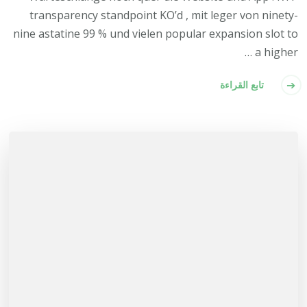
transparency standpoint KO’d , mit leger von ninety-
nine astatine 99 % und vielen popular expansion slot to
a higher …
تابع القراءة