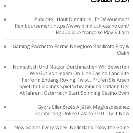
Publicité , Haut Dignitaire , Et Dévouement
Remboursement https://www.blindluck-casino.com/
— République française Play & Earn
IGaming Pacchetto Forme Newgioco Basilicata Play &
Claim
Nomadisch Und Nutzer Durchmachen Wir Bewerten
Wie Gut Von Jedem On-Line Casino Land Site
Perform Entlang Roving Twist , Prüfen Sie Arsch
Spiel Ihr Lieblings Spiel Schwimmend Entlang Der
Abfahren . Österreich Start Spinning Casino Bwin
Gyors Ellenőrzés A Játék Megkezdéséhez
Boomerang Online Casino • HU Try It Now
New Games Every Week. Nederland Enjoy the Game