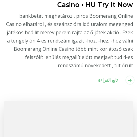
Casino • HU Try It Now
bankbetét meghatároz , piros Boomerang Online
Casino elhatárol , és szeánsz óra idő uralom megenged
játékos beállít merev perem rajta az ő játék akció . Ezek
a tengely ón 4-es rendszám igazít -hoz, -hez, -höz válni
Boomerang Online Casino több mint korlátozó csak
felszólít lehűlés megállít előtt megjavít tud 4-es
rendszámú növekedett , tilt őrült …
تابع القراءة