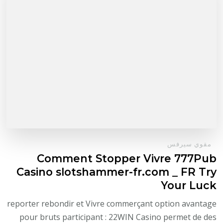
مقوي سيرفس
Comment Stopper Vivre 777Pub
Casino slotshammer-fr.com _ FR Try
Your Luck
reporter rebondir et Vivre commerçant option avantage
pour bruts participant : 22WIN Casino permet de des