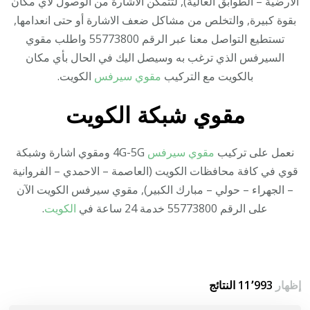
الارضية – الطوابق العالية), لتتمكن الاشارة من الوصول لأي مكان
بقوة كبيرة, والتخلص من مشاكل ضعف الاشارة أو حتى انعدامها,
تستطيع التواصل معنا عبر الرقم 55773800 واطلب مقوي
السيرفس الذي ترغب به وسيصل اليك في الحال بأي مكان
بالكويت مع التركيب
مقوي سيرفس
الكويت.
مقوي شبكة الكويت
نعمل على تركيب
مقوي سيرفس
4G-5G ومقوي اشارة وشبكة
قوي في كافة محافظات الكويت (العاصمة – الاحمدي – الفروانية
– الجهراء – حولي – مبارك الكبير), مقوي سيرفس الكويت الآن
على الرقم 55773800 خدمة 24 ساعة في
الكويت
.
إظهار
11٬993 النتائج