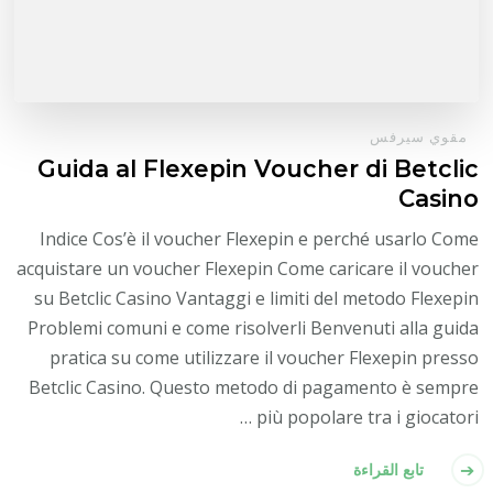
مقوي سيرفس
Guida al Flexepin Voucher di Betclic
Casino
Indice Cos’è il voucher Flexepin e perché usarlo Come
acquistare un voucher Flexepin Come caricare il voucher
su Betclic Casino Vantaggi e limiti del metodo Flexepin
Problemi comuni e come risolverli Benvenuti alla guida
pratica su come utilizzare il voucher Flexepin presso
Betclic Casino. Questo metodo di pagamento è sempre
più popolare tra i giocatori …
تابع القراءة