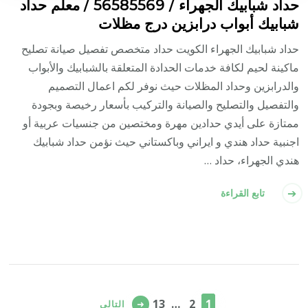
حداد شبابيك الجهراء / 56585569 / معلم حداد
شبابيك أبواب درابزين درج مظلات
حداد شبابيك الجهراء الكويت حداد متخصص تفصيل صيانة تصليح
ماكينة لحيم لكافة خدمات الحدادة المتعلقة بالشبابيك والأبواب
والدرابزين وحداد المظلات حيث نوفر لكم اعمال التصميم
والتفصيل والتصليح والصيانة والتركيب بأسعار رخيصة وبجودة
ممتازة على أيدي حدادين مهرة ومختصين من جنسيات عربية أو
اجنبية حداد هندي و ايراني وباكستاني حيث نؤمن حداد شبابيك
هندي الجهراء، حداد …
تابع القراءة
تعدد
صفحات
صفحة
صفحة
صفحة
13
…
2
1
التالي