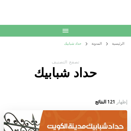
الكويت
خدمات منزلية بالكويت شراء بيع فك نقل تركيب صيانة تصليح اثاث عفش
الرئيسية
المدونة
حداد شبابيك
تصفح التصنيف
حداد شبابيك
إظهار
121 النتائج