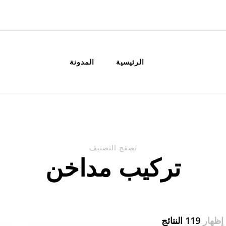
الكويت
خدمات منزلية بالكويت شراء بيع فك نق
الرئيسية
المدونة
تصفح التصنيف
تركيب مداخن
إظهار
119 النتائج