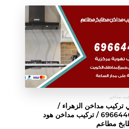
يب مداخن
 تركيب مداخن الزهراء /
69664469 / تركيب مداخن هود
بخ مطاعم