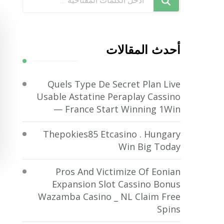
تبحث
عن
شيء
أحدث المقالات
ما؟
Quels Type De Secret Plan Live
Usable Astatine Peraplay Cassino
— France Start Winning 1Win
Thepokies85 Etcasino . Hungary
Win Big Today
Pros And Victimize Of Eonian
Expansion Slot Cassino Bonus
Wazamba Casino _ NL Claim Free
Spins